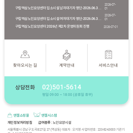
2026-07-
구립역삼노인요양센터 입소시설 남자대기자 명단-2026.06.30.기준
01
2026-07-
구립역삼노인요양센터 입소시설 여자대기자 명단-2026.06.30.기준
01
구립역삼노인요양센터 2026년 제2차 운영위원회 진행
2026-07-01
찾아오시는 길
계약안내
서비스안내
02)501-5614
상담전화
평일 09:00 ~ 18:00 (공휴일 휴무)
엔젤쇼핑몰
엔젤시스템
개인정보처리방침
급여종류
: 노인요양시설
서울특별시 강남구 도곡로27길 27 (역삼동) 대표자 : 오지영 사업자번호 : 220-82-63003 기관기