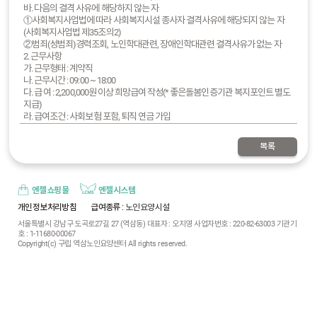
바. 다음의 결격 사유에 해당하지 않는 자
①사회복지사업법에 따라 사회복지시설 종사자 결격사유에 해당되지 않는 자
(사회복지사업법 제35조의2)
②범죄(성범죄)경력조회, 노인학대관련, 장애인학대관련 결격사유가 없는 자
2. 근무사항
가. 근무형태 : 계약직
나. 근무시간 : 09:00 ~ 18:00
다. 급 여 : 2,200,000원 이상 희망급여 작성(* 좋은돌봄인증기관 복지포인트 별도
지급)
라. 급여조건 : 사회보험 포함, 퇴직 연금 가입
마. 근 무 지 : 서울특별시 강남구 도곡로 27길 27 역삼노인요양센터
3. 제출서류
목록
가. 기관양식 이력서(사진 부착) 1부.
나. 기관양식 자기소개서 1부.
다. 자격증사본 1부.
라. 경력증명서 1부.(해당자에 한함)
엔젤쇼핑몰
엔젤시스템
4. 전형방법
개인정보처리방침
급여종류
: 노인요양시설
가. 1차 서류심사
서울특별시 강남구 도곡로27길 27 (역삼동) 대표자 : 오지영 사업자번호 : 220-82-63003 기관기
나. 2차 면접심사
호 : 1-11680-00067
5. 임용일정
Copyright(c) 구립 역삼노인요양센터 All rights reserved.
가. 제출기한 : 2024.4.19.(금) ~ 2024.4.25.(목)
나. 접수방법 : 팩스(02.6020.9663), E-mail(ysseniorl1@naver.com), 우편
다. 면 접 : 서류전형 합격자에 한하여 개별통보
라. 임용확정 : 최종 합격자에 한하여 개별통보
마. 임용일자 : 최종 합격자에 한하여 개별통보
6. 응시자주의사항