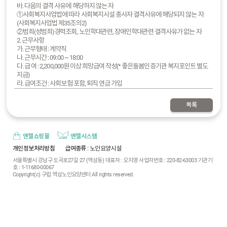
바. 다음의 결격 사유에 해당하지 않는 자
①사회복지사업법에 따라 사회복지시설 종사자 결격사유에 해당되지 않는 자
(사회복지사업법 제35조의2)
②범죄(성범죄)경력조회, 노인학대관련, 장애인학대관련 결격사유가 없는 자
2. 근무사항
가. 근무형태 : 계약직
나. 근무시간 : 09:00 ~ 18:00
다. 급 여 : 2,200,000원 이상 희망급여 작성(* 좋은돌봄인증기관 복지포인트 별도
지급)
라. 급여조건 : 사회보험 포함, 퇴직 연금 가입
마. 근 무 지 : 서울특별시 강남구 도곡로 27길 27 역삼노인요양센터
3. 제출서류
목록
가. 기관양식 이력서(사진 부착) 1부.
나. 기관양식 자기소개서 1부.
다. 자격증사본 1부.
라. 경력증명서 1부.(해당자에 한함)
엔젤쇼핑몰
엔젤시스템
4. 전형방법
개인정보처리방침
급여종류
: 노인요양시설
가. 1차 서류심사
서울특별시 강남구 도곡로27길 27 (역삼동) 대표자 : 오지영 사업자번호 : 220-82-63003 기관기
나. 2차 면접심사
호 : 1-11680-00067
5. 임용일정
Copyright(c) 구립 역삼노인요양센터 All rights reserved.
가. 제출기한 : 2024.4.30.(화) ~ 2024.5.7.(화)
나. 접수방법 : 팩스(02.6020.9663), E-mail(ysseniorl1@naver.com), 우편
다. 면 접 : 서류전형 합격자에 한하여 개별통보
라. 임용확정 : 최종 합격자에 한하여 개별통보
마. 임용일자 : 최종 합격자에 한하여 개별통보
6. 응시자주의사항