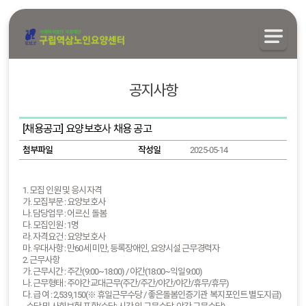
공지사항
[채용공고] 요양보호사 채용 공고
첨부파일
작성일
2025-05-14
1. 모집 인원 및 응시자격
가. 모집부문 : 요양보호사
나. 담당업무 : 어르신 돌봄
다. 모집인원 : 1명
라. 자격요건 : 요양보호사
마. 우대사항 : 만60세 미만, 등록장애인, 요양시설 근무경력자
2. 근무사항
가. 근무시간 : 주간(9:00~18:00) / 야간(18:00~익일9:00)
나. 근무형태 : 주야간교대근무(주간/주간/야간/야간/휴무/휴무)
다. 급 여 : 2,539,150(※ 휴일근무수당 / 좋은돌봄인증기관 복지포인트 별도지급)