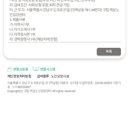
- 수당 및 사회보험 포함(수당: 시간 외 근무수당, 야간 근무수당)
라. 급여조건 : 사회보험 포함, 퇴직 연금 가입
마. 근 무 지 : 서울특별시 강남구 도곡로 27길 27(역삼동 781-34번지) 구립 역삼노
인요양센터
3. 제출서류
가. 이력서 1부.
나. 자기소개서 1부.
다. 자격증사본 1부.
라. 경력증명서 1부.(해당자에 한함)
4. 전형방법
가. 1차 서류심사
목록
나. 2차 면접심사
5. 임용일정
가. 제출기한 : 2025.05.14. ~ 05.28.
나. 접수방법 : 우편, 팩스(02.6020.9663), E-mail(ysseniorl1@naver.com) , 방문
엔젤쇼핑몰
엔젤시스템
다. 면 접 : 서류전형 합격자에 한하여 개별통보
개인정보처리방침
급여종류
: 노인요양시설
라. 임용확정 : 최종 합격자에 한하여 개별통보
서울특별시 강남구 도곡로27길 27 (역삼동) 대표자 : 오지영 사업자번호 : 220-82-63003 기관기
마. 임용일자 : 최종합격자 협의 진행
호 : 1-11680-00067
6. 응시자 주의사항
Copyright(c) 구립 역삼노인요양센터 All rights reserved.
가. 기재된 사실과 다를 경우 임용을 취소할 수 있습니다.
나. 응시원서나 각종 증명서의 기재사항 착오 및 누락, 연락불능 등으로 발생한 불
이익은 일체 응시자의 책임으로 합니다.
다. 각종 서류 제출 시, 개인정보와 관련된 주민등록번호 뒷자리는 마스킹 처리 후
제출 바랍니다.
라. 개인정보보호법 강화에 따라, 응시자에 대한 지원서 파일 일체는 최종 합격자
임용 확정 후 5일 이내 모두 파기됨을 안내합니다.