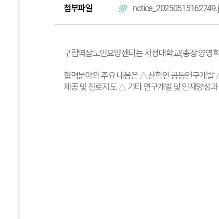
첨부파일
notice_20250515162749.
구립역삼노인요양센터는 서정대학교(총장 양영희) 
협력분야의 주요 내용은 △산학연 공동연구개발 △
제공 및 진로지도 △ 기타 연구개발 및 인재양성과