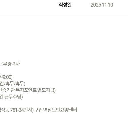
작성일
2025-11-10
설 근무경력자
일9:00)
간/휴무/휴무)
은돌봄인증기관 복지포인트 별도지급)
야간 근무수당)
7(역삼동 781-34번지) 구립 역삼노인요양센터