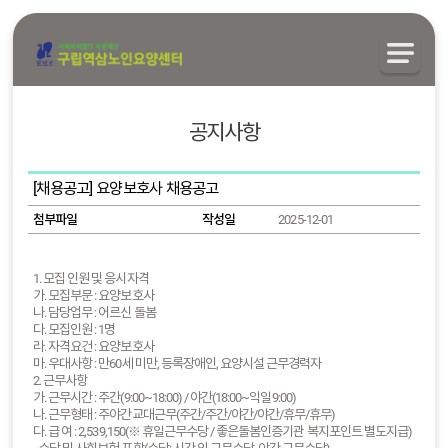
공지사항
[채용공고] 요양보호사 채용공고
첨부파일
작성일
2025-12-01
1. 모집 인원 및 응시자격
가. 모집부문 : 요양보호사
나. 담당업무 : 어르신 돌봄
다. 모집인원 : 1명
라. 자격요건 : 요양보호사
마. 우대사항 : 만60세 미만, 등록장애인, 요양시설 근무경력자
2. 근무사항
가. 근무시간 : 주간(9:00~18:00) / 야간(18:00~익일9:00)
나. 근무형태 : 주야간교대근무(주간/주간/야간/야간/휴무/휴무)
다. 급 여 : 2,539,150(※ 휴일근무수당 / 좋은돌봄인증기관 복지포인트 별도지급)