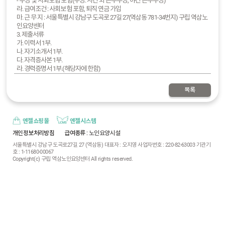
- 수당 및 사회보험 포함(수당: 시간 외 근무수당, 야간 근무수당)
라. 급여조건 : 사회보험 포함, 퇴직 연금 가입
마. 근 무 지 : 서울특별시 강남구 도곡로 27길 27(역삼동 781-34번지) 구립 역삼노
인요양센터
3. 제출서류
가. 이력서 1부.
나. 자기소개서 1부.
다. 자격증사본 1부.
라. 경력증명서 1부.(해당자에 한함)
4. 전형방법
가. 1차 서류심사
목록
나. 2차 면접심사
5. 임용일정
가. 제출기한 : 2025.12.01. ~ 12.15.
나. 접수방법 : 우편, 팩스(02.6020.9663), E-mail(ysseniorl1@naver.com) , 방문
엔젤쇼핑몰
엔젤시스템
다. 면 접 : 서류전형 합격자에 한하여 개별통보
개인정보처리방침
급여종류
: 노인요양시설
라. 임용확정 : 최종 합격자에 한하여 개별통보
서울특별시 강남구 도곡로27길 27 (역삼동) 대표자 : 오지영 사업자번호 : 220-82-63003 기관기
마. 임용일자 : 최종합격자 협의 진행
호 : 1-11680-00067
6. 응시자 주의사항
Copyright(c) 구립 역삼노인요양센터 All rights reserved.
가. 기재된 사실과 다를 경우 임용을 취소할 수 있습니다.
나. 응시원서나 각종 증명서의 기재사항 착오 및 누락, 연락불능 등으로 발생한 불
이익은 일체 응시자의 책임으로 합니다.
다. 각종 서류 제출 시, 개인정보와 관련된 주민등록번호 뒷자리는 마스킹 처리 후
제출 바랍니다.
라. 개인정보보호법 강화에 따라, 응시자에 대한 지원서 파일 일체는 최종 합격자
임용 확정 후 5일 이내 모두 파기됨을 안내합니다.