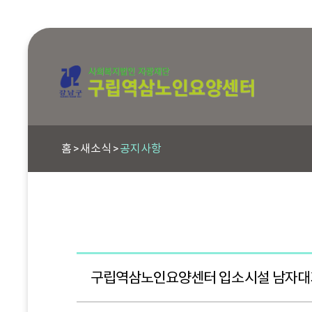
홈
새소식
공지사항
구립역삼노인요양센터 입소시설 남자대기자 