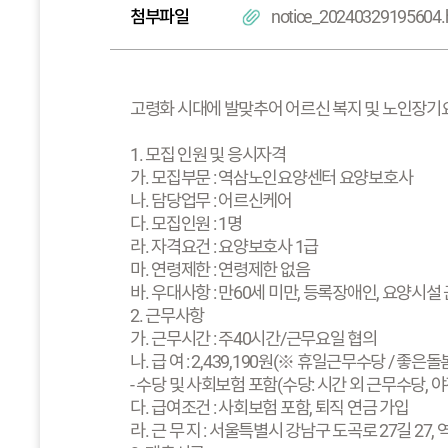
첨부파일
notice_20240329195604
고령화 시대에 발맞추어 어르신 복지 및 노인장기
1. 모집 인원 및 응시자격
가. 모집부문 : 역삼노인요양센터 요양보호사
나. 담당업무 : 어르신케어
다. 모집인원 : 1명
라. 자격요건 : 요양보호사 1급
마. 연령제한 : 연령제한 없음
바. 우대사항 : 만60세 미만, 등록장애인, 요양시
2. 근무사항
가. 근무시간 : 주40시간/근무요일 협의
나. 급 여 : 2,439,190원(※ 휴일근무수당 /
- 수당 및 사회보험 포함(수당: 시간 외 근무수당, 
다. 급여조건 : 사회보험 포함, 퇴직 연금 가입
라. 근 무 지 : 서울특별시 강남구 도곡로 27길 2