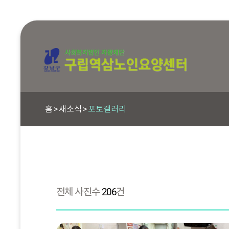
홈
새소식
포토갤러리
전체 사진수
206
건