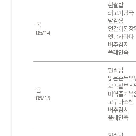
흰쌀밥
쇠고기탕국
달걀찜
목
얼갈이된장
05/14
옛날사라다
배추김치
플레인죽
흰쌀밥
맑은순두부
꼬막살부추
금
미역줄기볶
05/15
고구마조림
배추김치
플레인죽
흰쌀밥