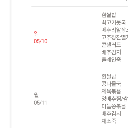
흰쌀밥
쇠고기뭇국
메추리알장
일
고추장잔멸
05/10
콘샐러드
배추김치
플레인죽
흰쌀밥
콩나물국
제육볶음
월
양배추찜/
05/11
마늘쫑볶음
배추김치
채소죽