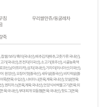
무침
우리쌀만쥬/둥굴레차
음
걀죽
, 찹쌀/보리/흑미(국내산), 배추김치(배추,고춧가루:국내산),
고기(국내산), 돈전지(미국산), 소고기(호주산), 사골농축액
모로코산,남아프리카), 삼치(국내산), 가자미(러시아산,미국산),
랑어: 원양산), 오징어젓(중국산), 새우살(중국산), 바지락살(중
어묵(연육:수입산), 너비아니(돈육,계육:국내산), 맛살(연육:
질산), 멘치까스(돈육,계육:국내산), 언양식바싹불고기(돈육:외
(돈육:국내산), 부대찌개 모둠햄(돈육:국내산), 핫도그(돈육: