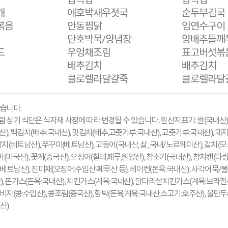
개
애호박새우젓국
순두부김국
볶음
안동찜닭
임연수구이
단호박묵/양념장
양배추들깨
드
우엉채조림
표고버섯볶
배추김치
배추김치
클로렐라달걀죽
클로렐라달
있습니다.
람 상기 식단은 식자재 사정에 따라 변경될 수 있습니다. 원산지표기: 쌀(국내산)
 백김치(배추:국내산), 맛김치(배추,고춧가루:국내산), 고춧가루:국내산), 돼지
, 낙지(베트남산), 쭈꾸미(베트남산), 고등어(국내산, 살_국내/노르웨이산), 갈치(
어(미국산), 꽃게(중국산), 오징어(칠레,페루,원양산), 참조기(국내산), 참치캔(다
:베트남산), 진미채(오징어:수입산-페루산 등), 베이컨(돈육:국내산), 사각어묵/볼
산), 돈가스(돈육:국내산), 치킨가스(계육:국내산), 닭다리살치킨가스(계육:브라
비지(콩:수입산), 콩조림(중국산), 함박(돈육,계육:국내산,소고기:호주산), 물만두
산)