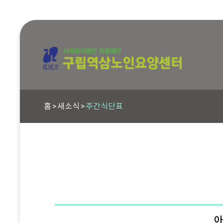
홈
새소식
주간식단표
아