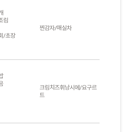
개
조림
찐감자/매실차
회/초장
밥
음
크림치즈휘낭시에/요구르
트