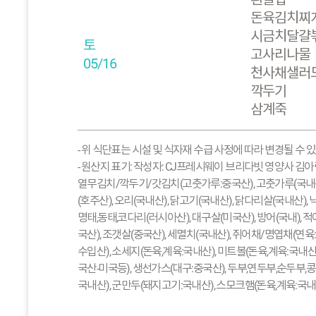
돈육김치찌
시금치달걀
토
고사리나물
05/16
천사채샐러
깍두기
삼계죽
- 위 식단표는 시설 및 식자재 수급 사정에 따라 변경될 수 
- 원산지 표기: 작성자: CJ프레시웨이 브리다빗 영양사 김아
열무김치/깍두기/갓김치(고춧가루:중국산), 고춧가루(국내산),
(호주산), 오리(국내산), 닭고기(국내산), 닭다리살(국내산)
명태,동태,코다리(러시아산), 대구살(미국산), 방어(국내), 적
국산), 조갯살(중국산), 세멸치(국내산), 쥐어채/명엽채(연육
수입산), 소세지(돈육,계육:국내산), 미트볼(돈육,계육:국내
국산-미국등), 생선가스(대구:중국산), 두부,연두부,순두부,콩
국내산), 군만두(돼지고기:국내산), 스모크햄(돈육,계육:국내