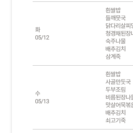
흰쌀밥
들깨뭇국
닭다리살피
화
청경채된장
05/12
숙주나물
배추김치
삼계죽
흰쌀밥
사골만둣국
두부조림
수
비름된장나
05/13
맛살어묵볶
배추김치
쇠고기죽