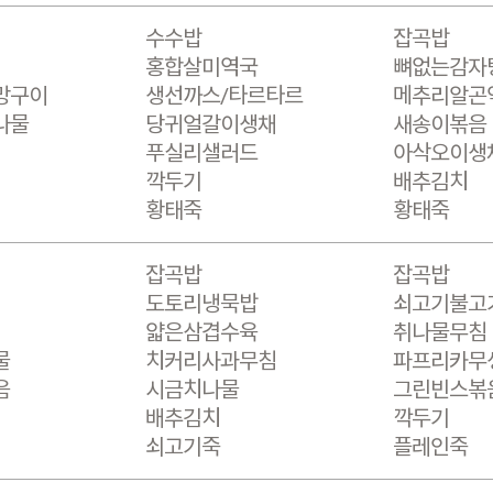
수수밥
잡곡밥
홍합살미역국
뼈없는감자
망구이
생선까스/타르타르
메추리알곤
나물
당귀얼갈이생채
새송이볶음
푸실리샐러드
아삭오이생
깍두기
배추김치
황태죽
황태죽
잡곡밥
잡곡밥
도토리냉묵밥
쇠고기불고
얇은삼겹수육
취나물무침
물
치커리사과무침
파프리카무
음
시금치나물
그린빈스볶
배추김치
깍두기
쇠고기죽
플레인죽