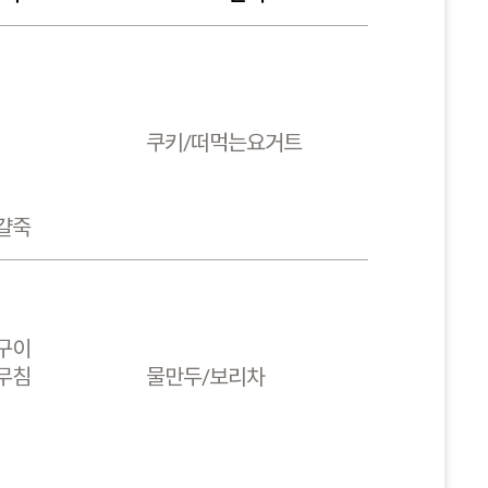
쿠키/떠먹는요거트
걀죽
구이
무침
물만두/보리차