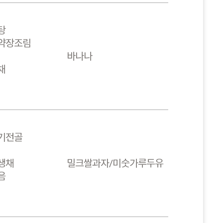
탕
약장조림
바나나
채
기전골
생채
밀크쌀과자/미숫가루두유
음