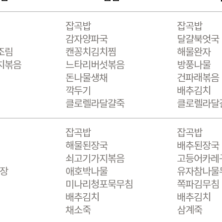
잡곡밥
잡곡밥
감자양파국
달걀북엇국
조림
캔꽁치김치찜
해물완자
치볶음
느타리버섯볶음
방풍나물
돈나물생채
건파래볶음
깍두기
배추김치
클로렐라달걀죽
클로렐라달
잡곡밥
잡곡밥
해물된장국
배추된장국
쇠고기가지볶음
고등어카레
쌈장
애호박나물
유자참나물
미나리청포묵무침
쪽파김무침
배추김치
배추김치
채소죽
삼계죽