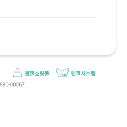
엔젤쇼핑몰
엔젤시스템
80-00067