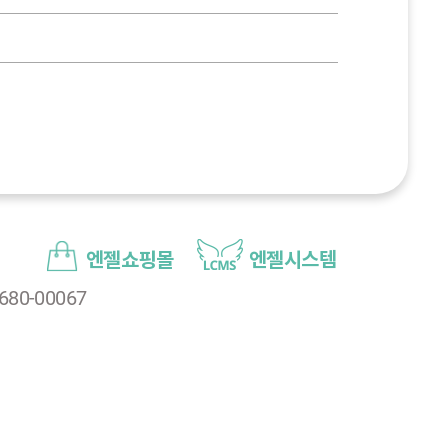
엔젤쇼핑몰
엔젤시스템
80-00067