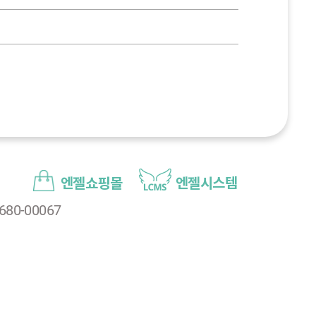
엔젤쇼핑몰
엔젤시스템
80-00067