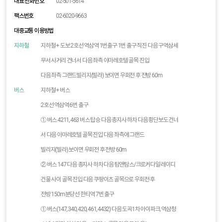
대표 전화번호
02-501-5614
팩스번호
02-6020-9663
대중교통 이용방법
지하철
지하철 + 도보 2호선 역삼역 1번출구 1번 출구 직진 다음 구역삼세
무서 사거리 건너서 다음 좌측 아마레호텔 골목 진입
다음 좌측 그랜드빌리지(빌라) 보이면 우회전 후 전방 60m
버스
지하철 + 버스
2호선 역삼역 6번 출구
① 버스 4211, 463 버스 탑승 다음 총지사 하차 다음 횡단보도 건너
서 다음 아마레호텔 골목 진입 다음 좌측에 그랜드
빌리지(빌라) 보이면 우회전 후 전방 60m
② 버스 147 다음 총지사 하차 다음 탐앤탐스/크로커다일 레이디
건물 사이 골목 진입 다음 쿠팡이츠 골목으로 우회전 후
전방 150m분당선 한티역 7번 출구
① 버스(147, 340, 420, 461, 4432) 다음 도곡1차 아이파크, 역삼청