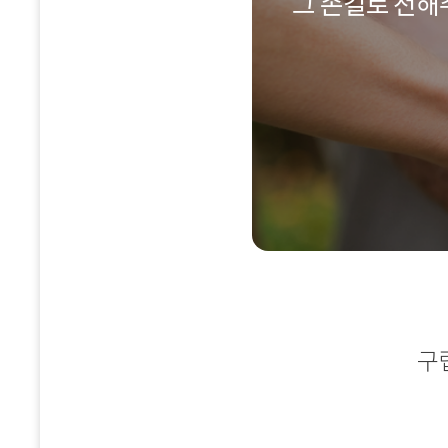
그 손길로 전해
구