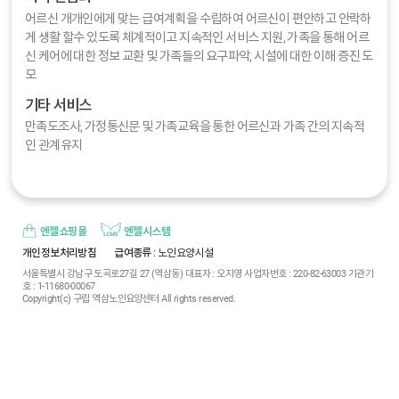
어르신 개개인에게 맞는 급여계획을 수립하여 어르신이 편안하고 안락하
게 생활 할수 있도록 체계적이고 지속적인 서비스 지원, 가족을 통해 어르
신 케어에 대한 정보 교환 및 가족들의 요구파악, 시설에 대한 이해 증진 도
모
기타 서비스
만족도조사, 가정통신문 및 가족교육을 통한 어르신과 가족 간의 지속적
인 관계유지
엔젤쇼핑몰
엔젤시스템
개인정보처리방침
급여종류
: 노인요양시설
서울특별시 강남구 도곡로27길 27 (역삼동) 대표자 : 오지영 사업자번호 : 220-82-63003 기관기
호 : 1-11680-00067
Copyright(c) 구립 역삼노인요양센터 All rights reserved.