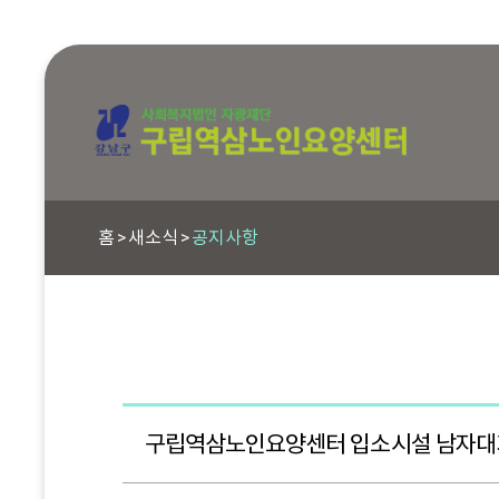
홈
새소식
공지사항
구립역삼노인요양센터 입소시설 남자대기자 